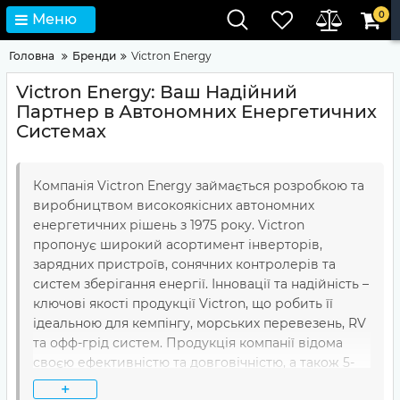
0
Меню
Головна
Бренди
Victron Energy
Victron Energy: Ваш Надійний
Партнер в Автономних Енергетичних
Системах
Компанія Victron Energy займається розробкою та
виробництвом високоякісних автономних
енергетичних рішень з 1975 року. Victron
пропонує широкий асортимент інверторів,
зарядних пристроїв, сонячних контролерів та
систем зберігання енергії. Інновації та надійність –
ключові якості продукції Victron, що робить її
ідеальною для кемпінгу, морських перевезень, RV
та офф-грід систем. Продукція компанії відома
своєю ефективністю та довговічністю, а також 5-
річною гарантією на всі вироби.
+