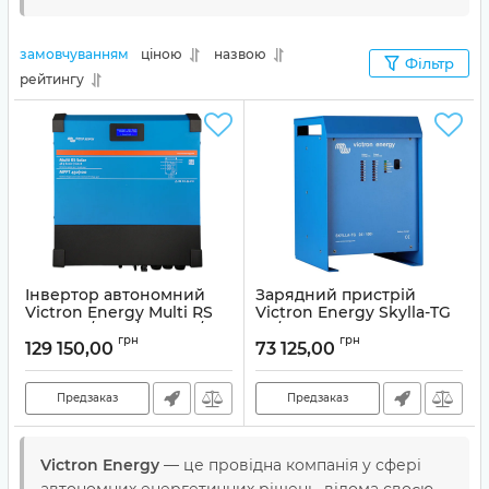
замовчуванням
ціною
назвою
Фільтр
рейтингу
Інвертор автономний
Зарядний пристрій
Victron Energy Multi RS
Victron Energy Skylla-TG
Solar 48/6000/100-450/100
48/25 (1) 230V
грн
грн
(6 кВА/5 кВт, 1 фаза, 3
129 150,00
73 125,00
Артикул:
SDTG4800251
MPPT)
Артикул:
PMR482602020
Предзаказ
Предзаказ
Victron Energy
— це провідна компанія у сфері