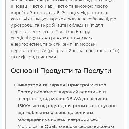
автономних енергетичних рішень, відома своєю
інноваційністю, надійністю та високою якістю
виробів. Заснована у 1975 році у Нідерландах,
компанія швидко зарекомендувала себе як лідер
у розробці та виробництві обладнання для
перетворення енергії. Victron Energy
спеціалізується на ринках автономних
енергосистем, таких як кемпінг, морські
перевезення, RV (рекреаційні транспортні засоби)
та офф-грид системи.
Основні Продукти та Послуги
Інвертори та Зарядні Пристрої
Victron
Energy виробляє широкий асортимент
інверторів, від малих 0.5kVA до великих
15kVA, які підходять для різних застосувань:
від мобільних рішень до великих
комерційних систем. Інвертори серії
Multiplus та Quattro відомі своєю високою