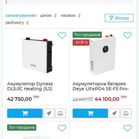
замовчуванням
ціною
назвою
Фільтр
рейтингу
Топ продажів
-10.91 %
Акумулятор Dyness
Акумуляторна батарея
DL5.0C Heating (5,12
Deye LiFePO4 SE-F5 Pro-
кВт·год / 51,2 В)
C 51,2V 100Ah 5KWh
грн
грн
42 750,00
44 100,00
49 500,00
Топ продажів