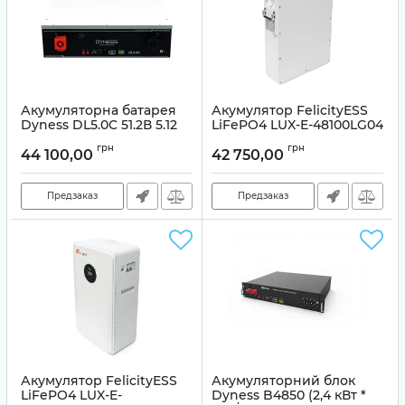
Акумуляторна батарея
Акумулятор FelicityESS
Dyness DL5.0C 51.2В 5.12
LiFePO4 LUX-E-48100LG04
кВт·год 100А
48V 100Ah, BMS50A@16S,
грн
грн
5,12kWh
44 100,00
42 750,00
Артикул:
00000020402
Предзаказ
Предзаказ
Акумулятор FelicityESS
Акумуляторний блок
LiFePO4 LUX-E-
Dyness B4850 (2,4 кВт *