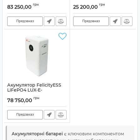
48200LG03 48V 200Ah,
год/48 В)
грн
грн
10,5 кВт
83 250,00
25 200,00
Артикул:
00000016740
Артикул:
37969
Предзаказ
Предзаказ
Акумулятор FelicityESS
LiFePO4 LUX-E-
48250LG03 48V
грн
250Ah,12.5kWh
78 750,00
Артикул:
LUX-E-48250LG03
Предзаказ
Акумуляторні батареї
є ключовим компонентом