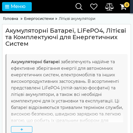
0
Меню
Головна
Енергосистеми
Літієві акумулятори
Акумуляторні Батареї, LiFePO4, Літієві
та Комплектуючі для Енергетичних
Систем
Акумуляторні батареї
забезпечують надійне та
ефективне зберігання енергії для автономних
енергетичних систем, електромобілів та інших
високопродуктивних застосувань. В асортименті
представлені LiFePO4 (літій-залізо-фосфатні) та
літієві акумулятори, а також всі необхідні
комплектуючі для їх установки та експлуатації. Ці
батареї відрізняються тривалим терміном служби,
високою безпекою, швидкою зарядкою та легкою
вагою, що робить їх ідеальним вибором для
широкого спектра застосувань.
+