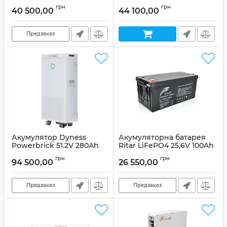
200Ah (5,12 кВт·год)
48V 100Ah, 5,12 кВт
грн
грн
40 500,00
44 100,00
Артикул:
37455
Предзаказ
Акумулятор Dyness
Акумуляторна батарея
Powerbrick 51.2V 280Ah
Ritar LiFePO4 25,6V 100Ah
14.4kWh LiFePO4
2560Wh
грн
грн
94 500,00
26 550,00
Предзаказ
Предзаказ