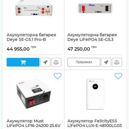
Акумуляторна батарея
Акумуляторна батарея
Deye SE-G5.1 Pro-B
Deye LiFePO4 SE-G5.3
LiFePO4
51.2V 104Ah,5,12k
грн
грн
44 955,00
47 250,00
Артикул:
99-00021110
Предзаказ
Акумулятор Must
Акумулятор FelicityESS
LiFePO4 LP16-24200 25.6V
LiFePO4 LUX-E-48100LG03