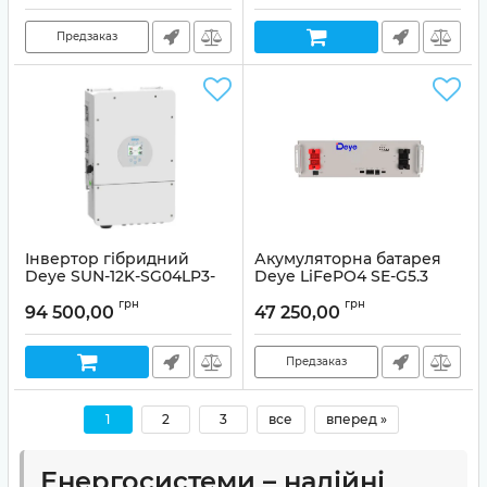
Предзаказ
Інвертор гібридний
Акумуляторна батарея
Deye SUN-12K-SG04LP3-
Deye LiFePO4 SE-G5.3
EU (12 кВт, 3 фази, 2 МРРТ,
51.2V 104Ah,5,12k
грн
грн
LV)
94 500,00
47 250,00
Артикул:
30112
Предзаказ
1
2
3
все
вперед »
Енергосистеми – надійні