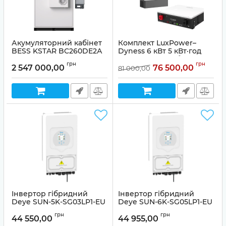
Акумуляторний кабінет
Комплект LuxPower–
BESS KSTAR BC260DE2А
Dyness 6 кВт 5 кВт·год
(260 кВт·год, EVE)
LP1 (Інвертор гібридний
грн
грн
LuxPower SNA6000 Wide
2 547 000,00
76 500,00
81 000,00
PV 6 кВт + АКБ Dyness
DL5.0C Heating)
Інвертор гібридний
Інвертор гібридний
Deye SUN-5K-SG03LP1-EU
Deye SUN-6K-SG05LP1-EU
(5 кВт, 1 фаза, 2 МРРТ, LV)
(6 кВт, 1 фаза, 2 МРРТ, LV)
грн
грн
44 550,00
44 955,00
Артикул:
00000020435
Артикул:
00000020436