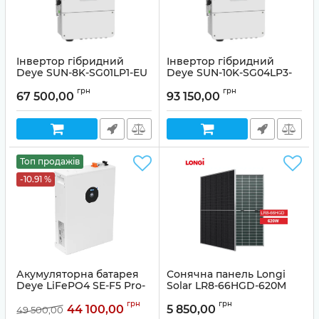
Інвертор гібридний
Інвертор гібридний
Deye SUN-8K-SG01LP1-EU
Deye SUN-10K-SG04LP3-
(8 кВт, 1 фаза, 2 МРРТ, LV)
EU (10 кВт, 3 фази, 2 МРРТ,
грн
грн
LV)
67 500,00
93 150,00
Артикул:
00000020437
Артикул:
00000019535
Топ продажів
-10.91 %
Акумуляторна батарея
Сонячна панель Longi
Deye LiFePO4 SE-F5 Pro-
Solar LR8-66HGD-620M
C 51,2V 100Ah 5KWh
Bifacial (двостороння)
грн
грн
44 100,00
5 850,00
49 500,00