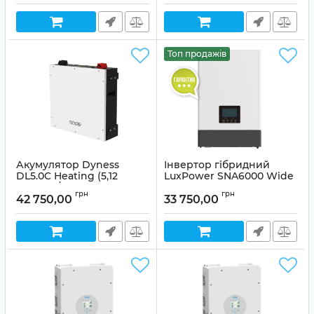
Топ продажів
Акумулятор Dyness
Інвертор гібридний
DL5.0C Heating (5,12
LuxPower SNA6000 Wide
кВт·год / 51,2 В)
PV (6 кВт, 1 фаза)
грн
грн
42 750,00
33 750,00
Артикул:
00000019181