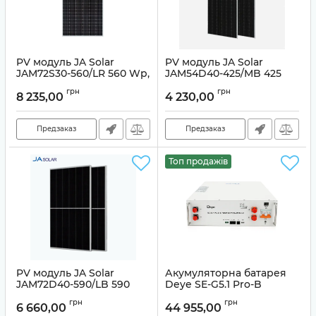
PV модуль JA Solar
PV модуль JA Solar
JAM72S30-560/LR 560 Wp,
JAM54D40-425/MB 425
Mono
Wp, Bifacial
грн
грн
8 235,00
4 230,00
Артикул:
20044
Артикул:
19374
Предзаказ
Предзаказ
Топ продажів
PV модуль JA Solar
Акумуляторна батарея
JAM72D40-590/LB 590
Deye SE-G5.1 Pro-B
Wp, Bifacial
LiFePO4
грн
грн
6 660,00
44 955,00
Артикул:
20271
Артикул:
99-00021110