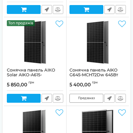
Топ продажів
Сонячна панель АІКО
Сонячна панель AIKO
Solar AIKO-A615-
G645-MCH72Dw 645Вт
MAH72Mw 615Wp N-type
Dual-glass Bifacial
грн
грн
АВС Monofacial
(двостороння)
5 850,00
5 400,00
Артикул:
99-00022891
Предзаказ