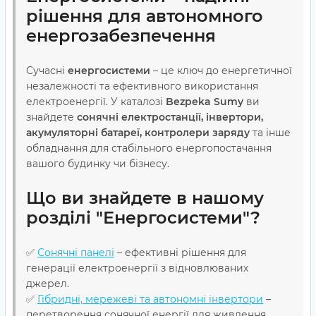
рішення для автономного
енергозабезпечення
Сучасні
енергосистеми
– це ключ до енергетичної
незалежності та ефективного використання
електроенергії. У каталозі
Bezpeka Sumy
ви
знайдете
сонячні електростанції, інвертори,
акумуляторні батареї, контролери заряду
та інше
обладнання для стабільного енергопостачання
вашого будинку чи бізнесу.
Що ви знайдете в нашому
розділі "Енергосистеми"?
✅
Сонячні панелі
– ефективні рішення для
генерації електроенергії з відновлюваних
джерел.
✅
Гібридні, мережеві та автономні інвертори
–
перетворення сонячної енергії для живлення