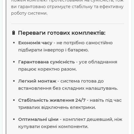
Кожен комплект протестований на сумісність, тож
ви гарантовано отримуєте стабільну та ефективну
роботу системи.
🔋
Переваги готових комплектів:
Економія часу
- не потрібно самостійно
підбирати інвертор і батарею.
Гарантована сумісність
- усе обладнання
працює коректно разом.
Легкий монтаж
- система готова до
встановлення без складних налаштувань.
Стабільність живлення 24/7
- навіть під час
тривалих відключень електрики.
Оптимальні ціни
- комплект дешевший, ніж
купувати окремі компоненти.