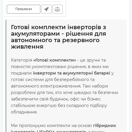
АКБ Dyness DL5.0C
Heating)
Предзаказ
Готові комплекти інверторів з
акумуляторами - рішення для
автономного та резервного
живлення
Категорія
«Готові комплекти»
- це зручні та
повністю укомплектовані рішення, в яких ми
поєднали
інвертори та акумуляторні батареї
у
готові системи для безперебійного та
автономного електроживлення. Такі набори
розроблені для тих, хто хоче швидко та безпечно
забезпечити свій будинок, офіс чи бізнес
стабільною енергією без складного підбору
обладнання.
Ми пропонуємо комплекти на основі
гібридних