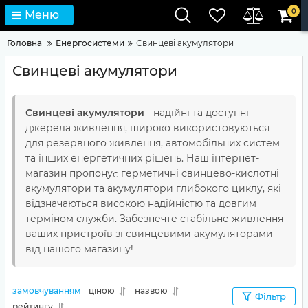
0
Меню
Головна
Енергосистеми
Свинцеві акумулятори
Свинцеві акумулятори
Свинцеві акумулятори
- надійні та доступні
джерела живлення, широко використовуються
для резервного живлення, автомобільних систем
та інших енергетичних рішень. Наш інтернет-
магазин пропонує герметичні свинцево-кислотні
акумулятори та акумулятори глибокого циклу, які
відзначаються високою надійністю та довгим
терміном служби. Забезпечте стабільне живлення
ваших пристроїв зі свинцевими акумуляторами
від нашого магазину!
замовчуванням
ціною
назвою
Фільтр
рейтингу