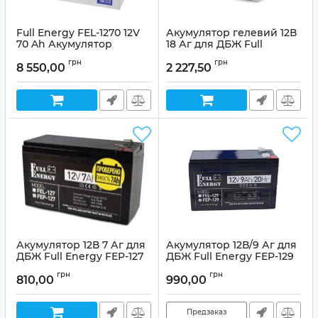
Full Energy FEL-1270 12V
Акумулятор гелевий 12В
70 Ah Акумулятор
18 Аг для ДБЖ Full
гелевий
Energy FEL-1218
грн
грн
8 550,00
2 227,50
Артикул:
99-00012365
Артикул:
99-00008453
Акумулятор 12В 7 Аг для
Акумулятор 12В/9 Аг для
ДБЖ Full Energy FEP-127
ДБЖ Full Energy FEP-129
Артикул:
10000000702
Артикул:
99-00006346
грн
грн
810,00
990,00
Предзаказ