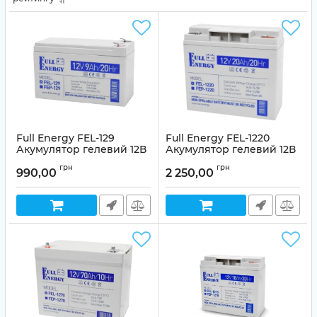
Full Energy FEL-129
Full Energy FEL-1220
Акумулятор гелевий 12В
Акумулятор гелевий 12В
9А•г
20 А•г для ДБЖ
грн
грн
990,00
2 250,00
Артикул:
99-00009130
Артикул:
99-00009117