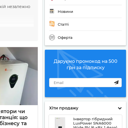
окій незалежно
Новини
Статті
Оферта
Даруємо промокод на 500
грн за підписку
Хіти продажу
лятори чи
танція: що
Інвертор гібридний
бізнесу та
LuxPower SNA6000
Wide PV (6 кВт, 1 фаза)