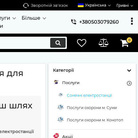
Зворотній зв'язок
Українська
Гривні
луги
Більше
+380503079260
ти
0
Категорії
я для
Послуги
Сонячні електростанції
аш шлях
Послуги охорони м. Суми
Послуги охорони м. Конотоп
електростанції
Акції