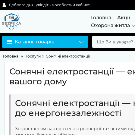
Доброго дня,
увійдіть в особистий кабінет
Головна
Акції
Охорона житла
Каталог товарів
Головна
Послуги
Сонячні електростанції
Сонячні електростанції — е
вашого дому
Сонячні електростанції — 
до енергонезалежності
Зі зростанням вартості електроенергії та частими в