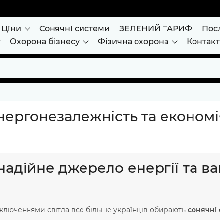
Ціни
Сонячні системи
ЗЕЛЕНИЙ ТАРИФ
Пос
Охорона бізнесу
Фізична охорона
Контак
нергонезалежність та економі
надійне джерело енергії та в
ідключеннями світла все більше українців обирають
сонячні 