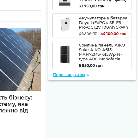
33 750,00
грн
Акумуляторна батарея
 сонячна
Deye LiFePO4 SE-F5
і рішення для
Pro-C 51,2V 100Ah 5KWh
айтесь, яке з них
родавати за
49 500,00
44 100,00
грн
ізнесу та ОСББ, і
іант для
Сонячна панель АІКО
ії.
Solar AIKO-A615-
MAH72Mw 615Wp N-
тропостачання.
type АВС Monofacial
5 850,00
грн
Переглянути всі
ключень.
ть бізнесу:
тему, яка
лежно від
у - це комплексне