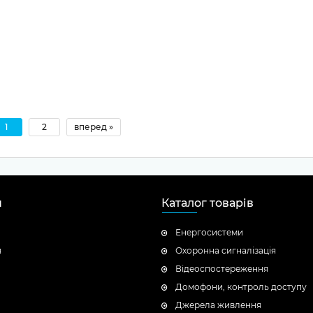
1
2
вперед »
н
Каталог товарів
Енергосистеми
я
Охоронна сигналізація
Відеоспостереження
Домофони, контроль доступу
Джерела живлення