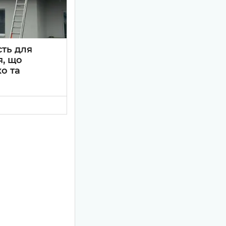
ть для
я, що
о та
ізнесу
- це
зпека. У статті
LiFePO₄
и, показано
и сучасних
х панелей.
рішення від
 бізнесу
а економити
ності.