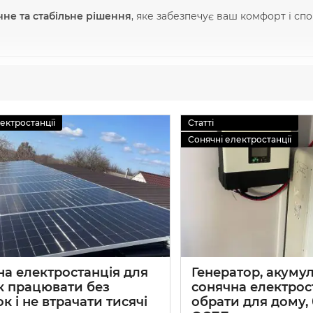
чне та стабільне рішення
, яке забезпечує ваш комфорт і сп
станція?
ретворює сонячне випромінювання в електроенергію.
ектростанції
Статті
Сонячні електростанції
я живлення побутових приладів;
ю для використання вночі або під час відключень;
на електростанція для
Генератор, акуму
увати енергію сонця навіть у хмарну погоду.
к працювати без
сонячна електрос
к і не втрачати тисячі
обрати для дому, 