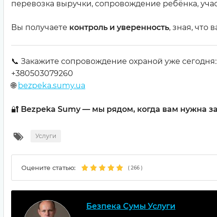
перевозка выручки, сопровождение ребёнка, уча
Вы получаете
контроль и уверенность
, зная, что
📞 Закажите сопровождение охраной уже сегодня:
+380503079260
🌐
bezpeka.sumy.ua
🔐
Bezpeka Sumy — мы рядом, когда вам нужна з
Услуги
Оцените статью:
(
266
)
Безпека Сумы Услуги