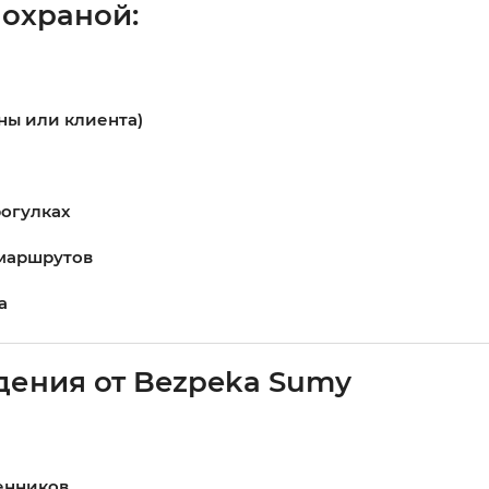
охраной:
ны или клиента)
рогулках
 маршрутов
а
ения от Bezpeka Sumy
енников