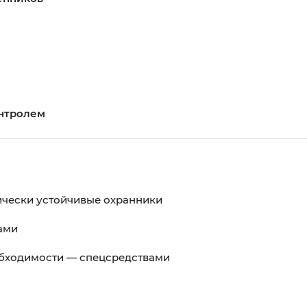
онтролем
ически устойчивые охранники
ами
обходимости — спецсредствами