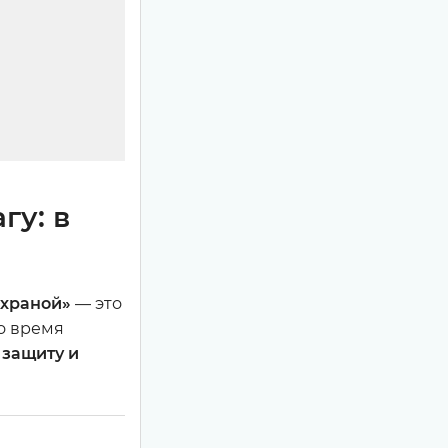
гу: в
храной»
— это
о время
 защиту и