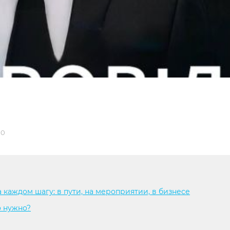
0
каждом шагу: в пути, на мероприятии, в бизнесе
о нужно?