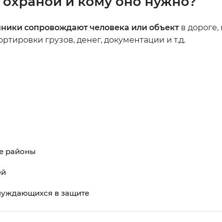
 охраной и кому оно нужно?
ники сопровождают человека или объект
в дороге,
тировки грузов, денег, документации и т.д.
е районы
ей
нуждающихся в защите