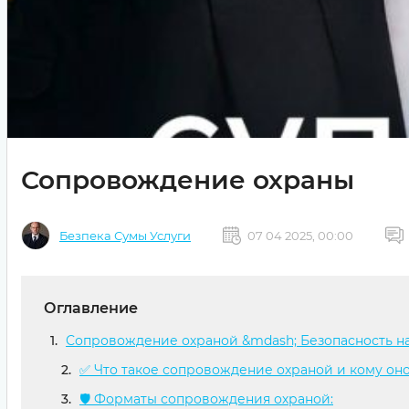
Сопровождение охраны
Безпека Сумы Услуги
07 04 2025, 00:00
Оглавление
Сопровождение охраной &mdash; Безопасность на 
✅ Что такое сопровождение охраной и кому он
🛡 Форматы сопровождения охраной: