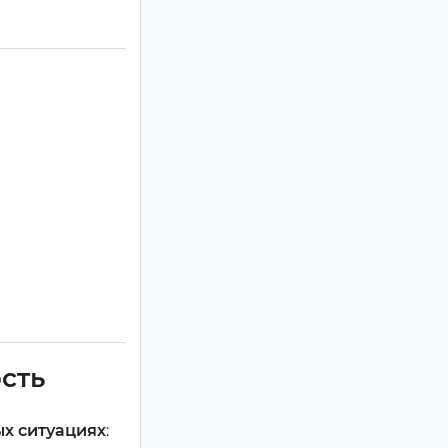
сть
ых ситуациях
: