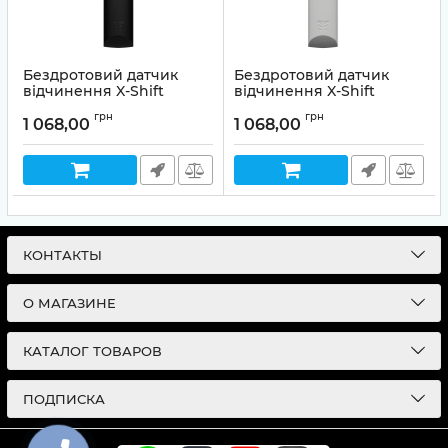
Бездротовий датчик
Бездротовий датчик
відчинення X-Shift
відчинення X-Shift
(black)
(white)
грн
грн
1 068,00
1 068,00
Артикул:
01-00015
Артикул:
01-00014
КОНТАКТЫ
О МАГАЗИНЕ
КАТАЛОГ ТОВАРОВ
ПОДПИСКА