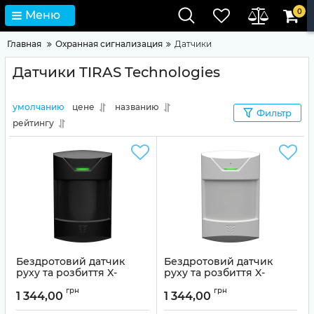
0
Меню
Главная
Охранная сигнализация
Датчики
Датчики TIRAS Technologies
умолчанию
цене
названию
Фильтр
рейтингу
Бездротовий датчик
Бездротовий датчик
руху та розбиття X-
руху та розбиття X-
Motion+ (black)
Motion+ (white)
грн
грн
1 344,00
1 344,00
Артикул:
01-00019
Артикул:
01-00018