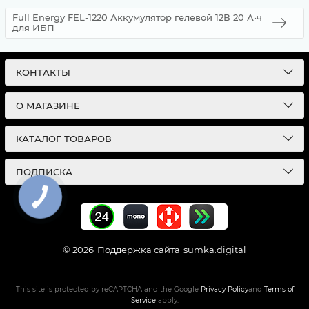
Full Energy FEL-1220 Аккумулятор гелевой 12В 20 А•ч
для ИБП
КОНТАКТЫ
О МАГАЗИНЕ
КАТАЛОГ ТОВАРОВ
ПОДПИСКА
© 2026
Поддержка сайта
sumka.digital
This site is protected by reCAPTCHA and the Google
Privacy Policy
and
Terms of
Service
apply.