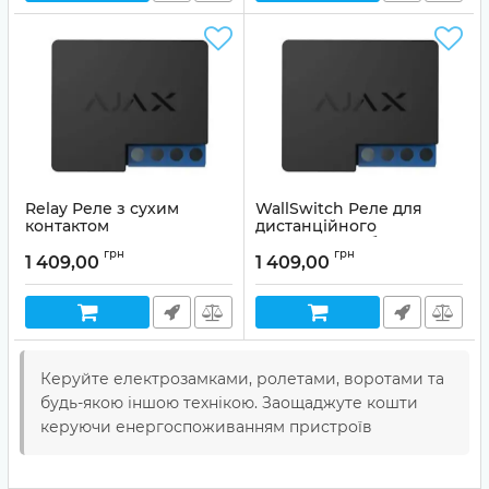
Relay Реле з сухим
WallSwitch Реле для
контактом
дистанційного
керування побутовими
Артикул:
99-00000742
грн
грн
приладами
1 409,00
1 409,00
Артикул:
99-00000103
Керуйте електрозамками, ролетами, воротами та
будь-якою іншою технікою. Заощаджуте кошти
керуючи енергоспоживанням пристроїв