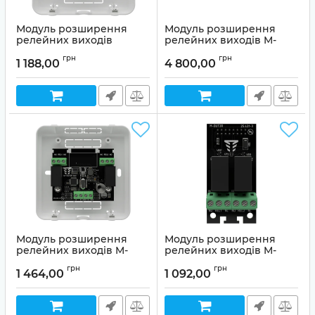
Модуль розширення
Модуль розширення
релейних виходів
релейних виходів M-
МРЛ-2.1 box
OUT8R
грн
грн
1 188,00
4 800,00
Артикул:
02-00037
Артикул:
02-00036
Модуль розширення
Модуль розширення
релейних виходів M-
релейних виходів M-
OUT2R box
OUT2R
грн
грн
1 464,00
1 092,00
Артикул:
02-00035
Артикул:
02-00034