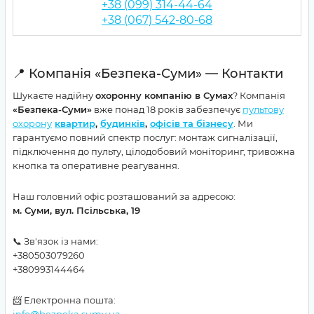
+38 (099) 314-44-64
+38 (067) 542-80-68
📍 Компанія «Безпека-Суми» — Контакти
Шукаєте надійну
охоронну компанію в Сумах
? Компанія
«Безпека-Суми»
вже понад 18 років забезпечує
пультову
охорону
квартир
,
будинків
,
офісів та бізнесу
. Ми
гарантуємо повний спектр послуг: монтаж сигналізації,
підключення до пульту, цілодобовий моніторинг, тривожна
кнопка та оперативне реагування.
Наш головний офіс розташований за адресою:
м. Суми, вул. Псільська, 19
📞 Зв'язок із нами:
+380503079260
+380993144464
📨 Електронна пошта:
info@bezpeka.sumy.ua