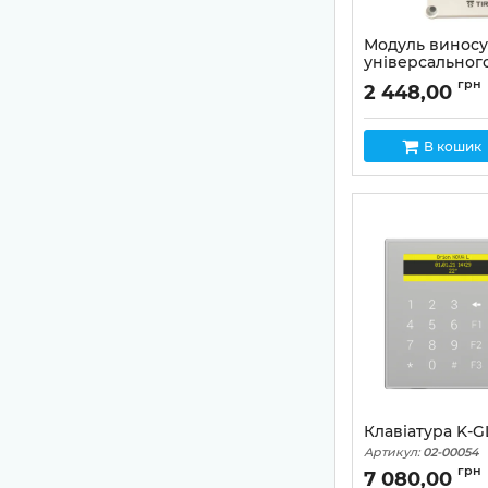
Модуль виносу
універсального
Extender
грн
2 448,00
Артикул:
02-00057
В кошик
Клавіатура K-G
Артикул:
02-00054
грн
7 080,00