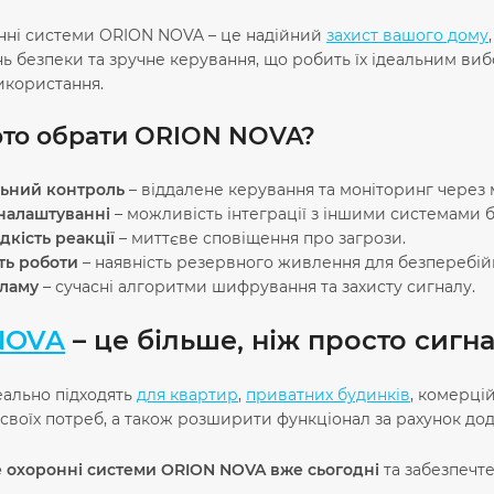
онні системи ORION NOVA – це надійний
захист вашого дому
ь безпеки та зручне керування, що робить їх ідеальним виб
икористання.
рто обрати ORION NOVA?
льний контроль
– віддалене керування та моніторинг через 
 налаштуванні
– можливість інтеграції з іншими системами 
кість реакції
– миттєве сповіщення про загрози.
ть роботи
– наявність резервного живлення для безперебій
зламу
– сучасні алгоритми шифрування та захисту сигналу.
NOVA
– це більше, ніж просто сигна
еально підходять
для квартир
,
приватних будинків
, комерці
 своїх потреб, а також розширити функціонал за рахунок дод
 охоронні системи ORION NOVA вже сьогодні
та забезпечте