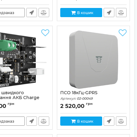
едзаказ
В кошик
 швидкого
ПСО 18кГц-GPRS
ання АКБ Charge
Артикул:
02-00049
ER
грн
грн
,00
2 520,00
02-00047
едзаказ
В кошик