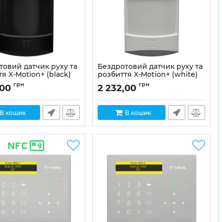
товий датчик руху та
Бездротовий датчик руху та
я X-Motion+ (black)
розбиття X-Motion+ (white)
01-00017
Артикул:
01-00016
грн
грн
,00
2 232,00
В кошик
В кошик