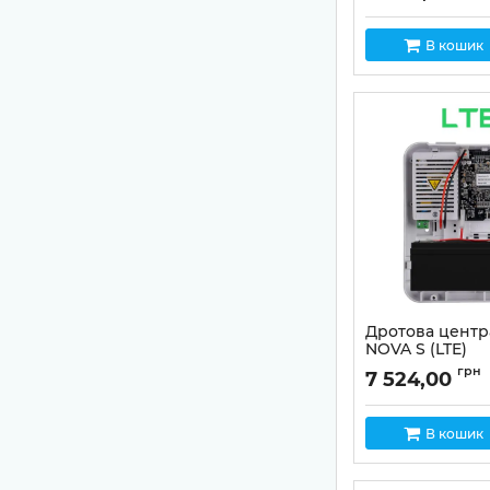
В кошик
Дротова центр
NOVA S (LTE)
Артикул:
02-00050
грн
7 524,00
В кошик