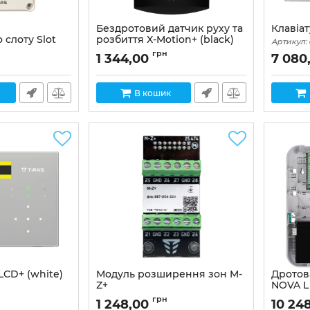
Бездротовий датчик руху та
Клавіат
 слоту Slot
розбиття X-Motion+ (black)
Артикул:
Артикул:
01-00019
грн
1 344,00
7 080
В кошик
LCD+ (white)
Модуль розширення зон M-
Дротов
Z+
NOVA L 
Артикул:
02-00053
Артикул:
грн
1 248,00
10 24