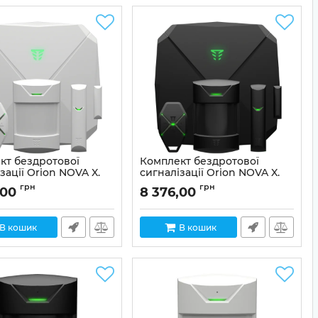
кт бездротової
Комплект бездротової
зації Orion NOVA X.
сигналізації Orion NOVA X.
t (white)
Basic kit (black)
грн
грн
,00
8 376,00
01-00001
Артикул:
01-00002
В кошик
В кошик