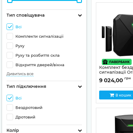
Тип сповіщувача
Всі
Комплекти сигналізації
Руху
Руху та розбиття скла
Відкриття дверей/вікна
Комплект безд
сигналізації Or
Дивитись все
Alarm kit (blac
грн
9 024,00
в подарунок
Тип підключення
Артикул:
01-00025
В кошик
Всі
Бездротовий
Дротовий
Колір