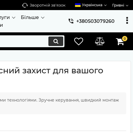
Зворотній зв'язок
Українська
Гривні
луги
Більше
+380503079260
ти
0
сний захист для вашого
ими технологіями. Зручне керування, швидкий монтаж