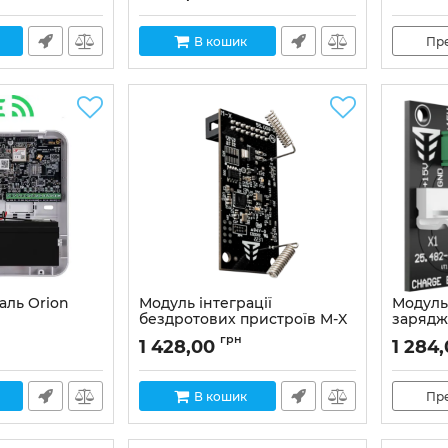
В кошик
Пр
аль Orion
Модуль інтеграції
Модуль
бездротових пристроїв M-X
зарядж
BOOST
Артикул:
02-00048
грн
1 428,00
1 284
Артикул:
В кошик
Пр