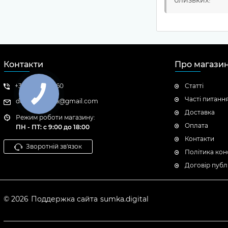
близьких!
Контакти
Про магази
+380503079260
Статті
Часті питанн
dozorbezpeka@gmail.com
Доставка
Режим роботи магазину:
Оплата
ПН - ПТ: с 9:00 до 18:00
Контакти
Зворотній зв'язок
Політика кон
Договір публ
© 2026
Поддержка сайта
sumka.digital