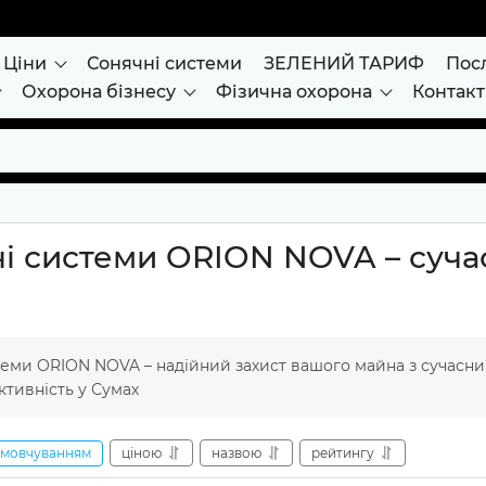
Ціни
Сонячні системи
ЗЕЛЕНИЙ ТАРИФ
Пос
Охорона бізнесу
Фізична охорона
Контак
і системи ORION NOVA – суча
теми ORION NOVA – надійний захист вашого майна з сучасн
ктивність у Сумах
амовчуванням
ціною
назвою
рейтингу