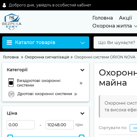
Доброго дня,
увійдіть в особистий кабінет
Головна
Акції
Охорона житла
Каталог товарів
Головна
Охоронна сигналізація
Охоронні системи ORION NOVA
Категорії
Охоронн
майна
Бездротові охоронні
системи
Дротові охоронні системи
Охоронні сис
та висока ефе
Ціна
-
грн
Сортувати по:
з