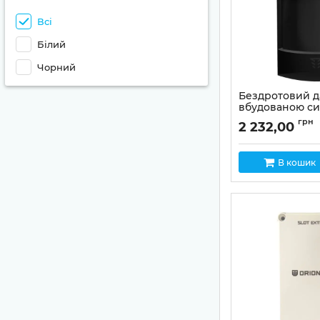
Всі
Білий
Чорний
Бездротовий д
вбудованою си
Motion Alarm (b
грн
2 232,00
Артикул:
01-00021
В кошик