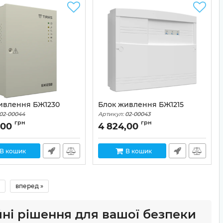
ивлення БЖ1230
Блок живлення БЖ1215
02-00044
Артикул:
02-00043
грн
грн
,00
4 824,00
В кошик
В кошик
вперед »
ні рішення для вашої безпеки