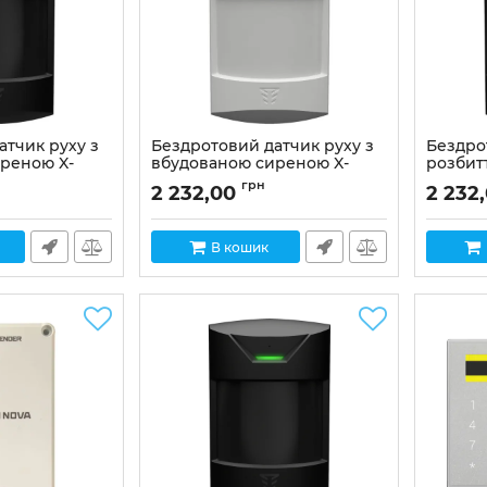
атчик руху з
Бездротовий датчик руху з
Бездро
реною X-
вбудованою сиреною X-
розбитт
lack)
Motion Alarm (white)
Артикул:
грн
2 232,00
2 232
Артикул:
01-00020
В кошик