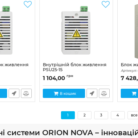
ок живлення
Внутрішній блок живлення
Блок ж
PSU25-15
Артикул:
Артикул:
02-00045
грн
1 104,00
7 428
В кошик
1
2
3
4
все
і системи ORION NOVA – інновацій