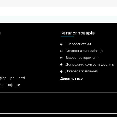
н
Каталог товарів
Енергосистеми
я
Охоронна сигналізація
Відеоспостереження
Домофони, контроль доступу
Джерела живлення
фіденцальності
Дивитись все
ічної оферти