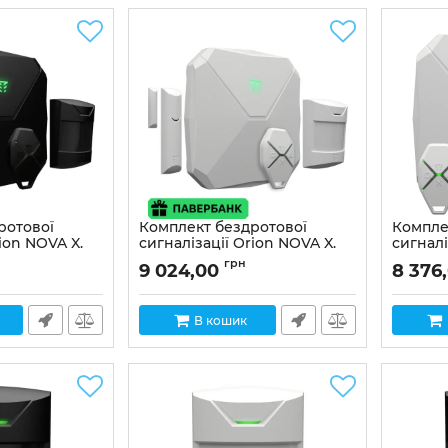
ротової
Комплект бездротової
Компле
ion NOVA X.
сигналізації Orion NOVA X.
сигналі
k) +павербанк
Alarm kit (white) +павербанк
Basic ki
грн
9 024,00
8 376
в подарунок
Артикул:
Артикул:
01-00024
В кошик