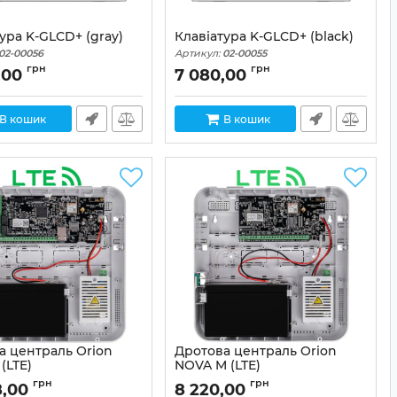
ура K-GLCD+ (gray)
Клавіатура K-GLCD+ (black)
02-00056
Артикул:
02-00055
грн
грн
,00
7 080,00
В кошик
В кошик
а централь Orion
Дротова централь Orion
(LTE)
NOVA M (LTE)
02-00052
Артикул:
02-00051
грн
грн
8,00
8 220,00