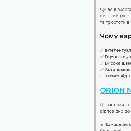
Сучасні охор
високий рівен
та простоти в
Чому ва
✅
Інтелектуа
✅
Гнучкість у
✅
Висока швид
✅
Автономніс
✅
Захист від 
ORION 
Ці системи ід
відповідно до
🔹
Замовляйте