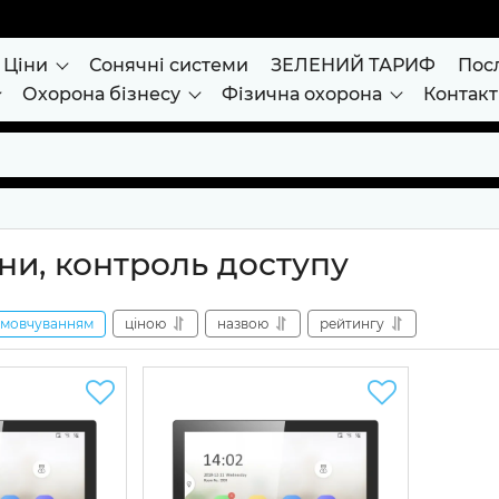
Ціни
Сонячні системи
ЗЕЛЕНИЙ ТАРИФ
Пос
Охорона бізнесу
Фізична охорона
Контак
и, контроль доступу
амовчуванням
ціною
назвою
рейтингу