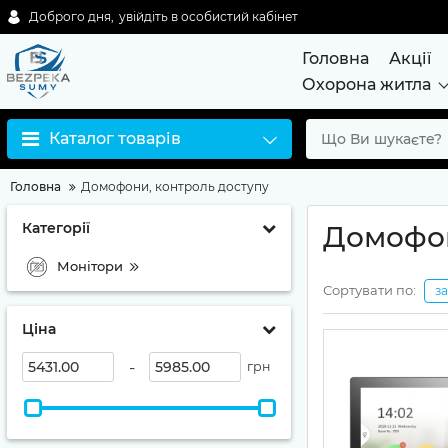
Доброго дня,
увійдіть в особистий кабінет
Головна
Акції
Охорона житла
Каталог товарів
Головна
Домофони, контроль доступу
Категорії
Домофон
Монітори
Сортувати по:
з
Ціна
-
грн