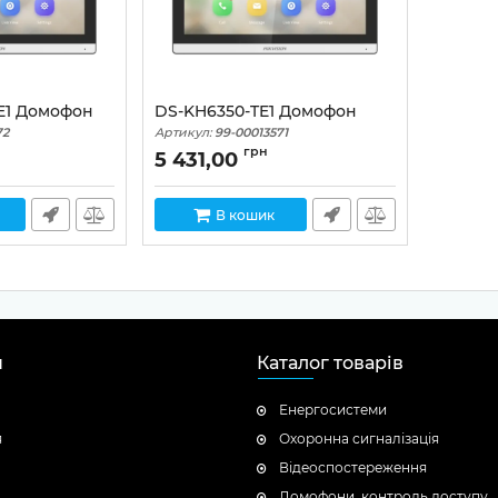
E1 Домофон
DS-KH6350-TE1 Домофон
72
Артикул:
99-00013571
грн
5 431,00
В кошик
н
Каталог товарів
Енергосистеми
я
Охоронна сигналізація
Відеоспостереження
Домофони, контроль доступу