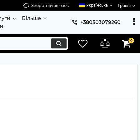
Зворотній зв'язок
Українська
Гривні
луги
Більше
+380503079260
ти
0