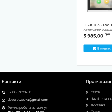
DS-KH6350-WТ
Артикул:
99-000135
грн
5 985,00
В кошик
Контакти
Про магази
+380503079260
Статті
Часті питанн
dozorbezpeka@gmail.com
Доставка
Режим роботи магазину:
Оплата