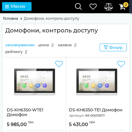
0
Меню
Головна
Домофони, контроль доступу
Домофони, контроль доступу
замовчуванням
ціною
назвою
Фільтр
рейтингу
DS-KH6350-WТE1
DS-KH6350-TE1 Домофон
Домофон
Артикул:
99-00013571
Артикул:
99-00013572
грн
грн
5 985,00
5 431,00