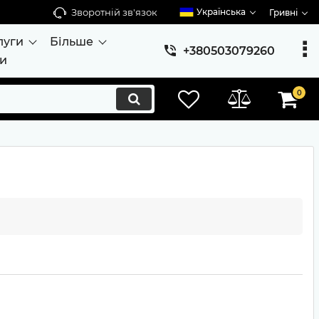
Зворотній зв'язок
Українська
Гривні
луги
Більше
+380503079260
ти
0