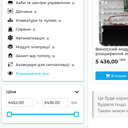
Хаби та центри управління
Датчики
Клавіатури та пульти
Сирени
Автоматизація
Модулі інтеграції
Виносний мод
розширення зо
Захист від потопу
M-Z мBox
грн
5 436,00
Артикул:
02-00033
Аксесуари для сигналізації
Розширення зон
В кошик
Ціна
Це буде корис
-
грн
будівля тощо.
Таким чином м