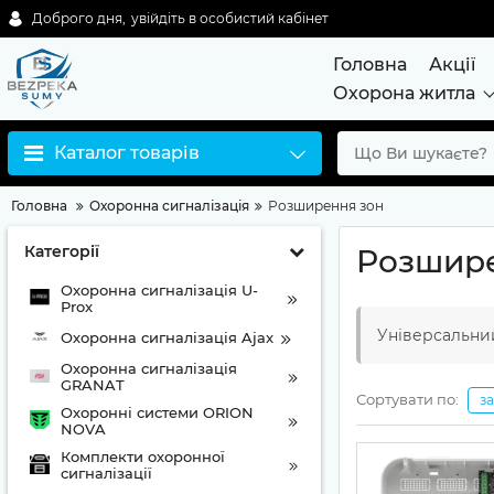
Доброго дня,
увійдіть в особистий кабінет
Головна
Акції
Охорона житла
Каталог товарів
Головна
Охоронна сигналізація
Розширення зон
Категорії
Розшире
Охоронна сигналізація U-
Prox
Універсальни
Охоронна сигналізація Ajax
Охоронна сигналізація
GRANAT
Сортувати по:
з
Охоронні системи ORION
NOVA
Комплекти охоронної
сигналізації