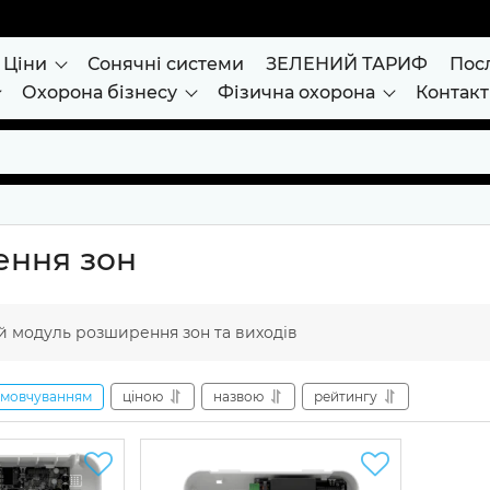
Ціни
Сонячні системи
ЗЕЛЕНИЙ ТАРИФ
Пос
Охорона бізнесу
Фізична охорона
Контак
ння зон
й модуль розширення зон та виходів
амовчуванням
ціною
назвою
рейтингу