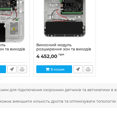
уль
Виносний модуль
н та виходів
розширення зон та виходів
M-Z sBox
грн
4 452,00
Артикул:
02-00032
В кошик
ним для підключення охоронних датчиків та автоматики в ві
ожна зменшити кількість дротів та оптимізувати топологію