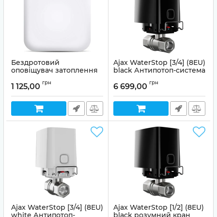
Бездротовий
Ajax WaterStop [3/4] (8EU)
оповіщувач затоплення
black Антипотоп-система
U-Prox Water
Артикул:
99-00014503
грн
грн
1 125,00
6 699,00
Артикул:
99-00010089
Ajax WaterStop [3/4] (8EU)
Ajax WaterStop [1/2] (8EU)
white Антипотоп-
black розумний кран