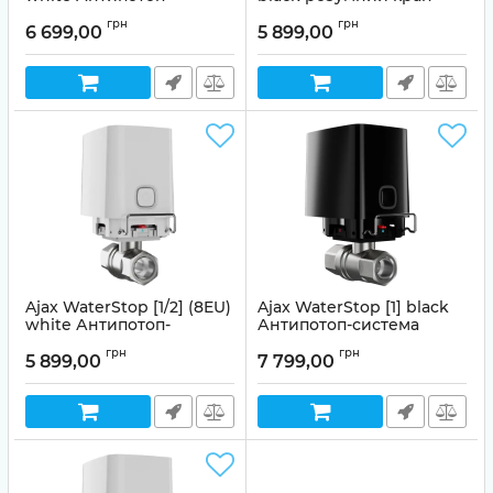
система
Антипотоп-система
грн
грн
6 699,00
5 899,00
Артикул:
99-00014504
Артикул:
99-00014971
Ajax WaterStop [1/2] (8EU)
Ajax WaterStop [1] black
white Антипотоп-
Антипотоп-система
система
Артикул:
99-00014771
грн
грн
5 899,00
7 799,00
Артикул:
99-00014502