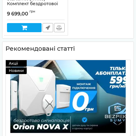
Комплект бездротової
сигналізації Ajax
грн
9 699,00
Артикул:
99-00005276
Рекомендовані статті
Акції
Новини