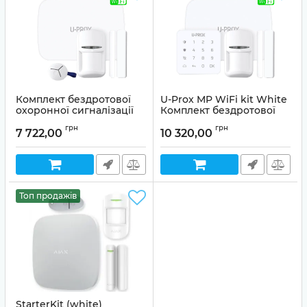
Комплект бездротової
U-Prox MP WiFi kit White
охоронної сигналізації
Комплект бездротової
U-Prox MPX G KF kit
охоронної сигналізації
грн
грн
White
7 722,00
10 320,00
Артикул:
99-00013507
Артикул:
99-00019375
Топ продажів
StarterKit (white)