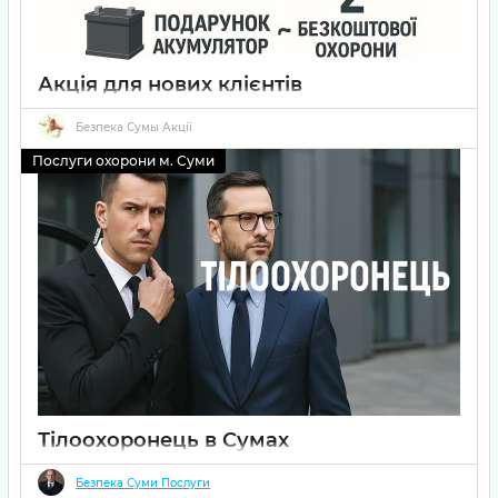
Акція для нових клієнтів
28 08 2025
0
Безпека Сумы Акції
Акція від ДОЗОР СБ: подарунок акумулятор або 2 місяці
Послуги охорони м. Суми
безкоштовної охорони для нових клієнтів.
Тілоохоронець в Сумах
28 03 2025
0
Безпека Суми Послуги