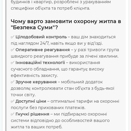
будинків і квартир, розроблені з урахуванням
специфіки об'єкта та потреб клієнта.
Чому варто замовити охорону житла в
"Безпека Суми"?
✅
Цілодобовий контроль
– ваш дім знаходиться
під наглядом 24/7, навіть якщо ви у від'їзді.
✅
Оперативне реагування
– у разі тривоги група
швидкого реагування прибуде за лічені хвилини.
✅
Інноваційні технології
– використання
сучасного обладнання, що гарантує високу
ефективність захисту.
✅
Зручне керування
– мобільний додаток
дозволяє контролювати стан об’єкта з будь-якої
точки світу.
✅
Доступні ціни
– оптимальні тарифи на охоронні
послуги без прихованих платежів.
✅
Гнучкі рішення
– ми підбираємо охоронні
системи відповідно до особливостей вашого
житла та ваших потреб.