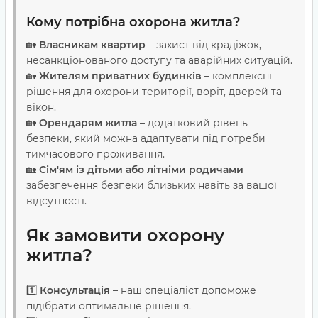
Кому потрібна охорона житла?
🏡
Власникам квартир
– захист від крадіжок,
несанкціонованого доступу та аварійних ситуацій.
🏡
Жителям приватних будинків
– комплексні
рішення для охорони території, воріт, дверей та
вікон.
🏡
Орендарям житла
– додатковий рівень
безпеки, який можна адаптувати під потреби
тимчасового проживання.
🏡
Сім'ям із дітьми або літніми родичами
–
забезпечення безпеки близьких навіть за вашої
відсутності.
Як замовити охорону
житла?
1️⃣
Консультація
– наш спеціаліст допоможе
підібрати оптимальне рішення.