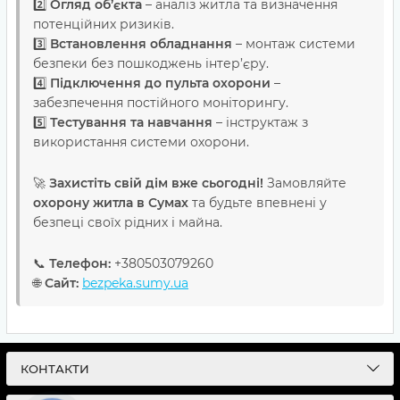
2️⃣
Огляд об’єкта
– аналіз житла та визначення
потенційних ризиків.
3️⃣
Встановлення обладнання
– монтаж системи
безпеки без пошкоджень інтер’єру.
4️⃣
Підключення до пульта охорони
–
забезпечення постійного моніторингу.
5️⃣
Тестування та навчання
– інструктаж з
використання системи охорони.
🚀
Захистіть свій дім вже сьогодні!
Замовляйте
охорону житла в Сумах
та будьте впевнені у
безпеці своїх рідних і майна.
📞
Телефон:
+380503079260
🌐
Сайт:
bezpeka.sumy.ua
КОНТАКТИ