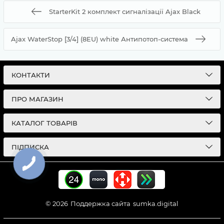
StarterKit 2 комплект сигналізації Ajax Black
Ajax WaterStop [3/4] (8EU) white Антипотоп-система
КОНТАКТИ
ПРО МАГАЗИН
КАТАЛОГ ТОВАРІВ
ПІДПИСКА
© 2026
Поддержка сайта
sumka.digital