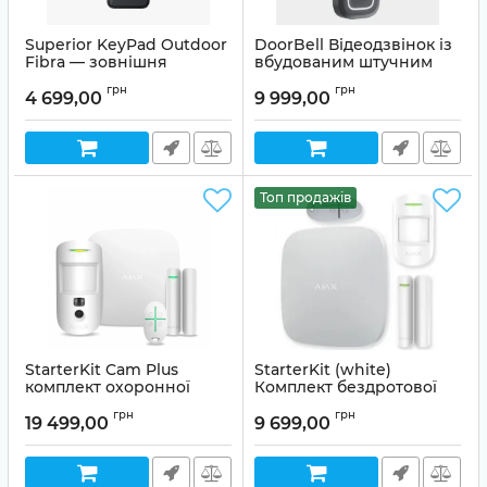
Superior KeyPad Outdoor
DoorBell Відеодзвінок із
Fibra — зовнішня
вбудованим штучним
дротова клавіатура
інтелектом
грн
грн
4 699,00
9 999,00
Топ продажів
StarterKit Cam Plus
StarterKit (white)
комплект охоронної
Комплект бездротової
сигналізації Ajax White
сигналізації Ajax
грн
грн
19 499,00
9 699,00
Артикул:
99-00005276