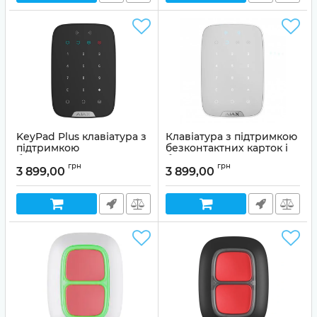
KeyPad Plus клавіатура з
Клавіатура з підтримкою
підтримкою
безконтактних карток і
безконтактних карток і
брелоків Ajax KeyPad
грн
грн
брелоків Ajax Чорна
Plus Біла
3 899,00
3 899,00
Артикул:
99-00005102
Артикул:
99-00005103