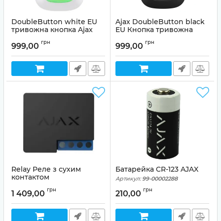
DoubleButton white EU
Ajax DoubleButton black
тривожна кнопка Ajax
EU Кнопка тривожна
Артикул:
99-00004357
Артикул:
99-00004464
грн
грн
999,00
999,00
Relay Реле з сухим
Батарейка CR-123 AJAX
контактом
Артикул:
99-00002288
Артикул:
99-00000742
грн
грн
1 409,00
210,00