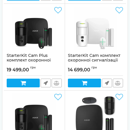
StarterKit Cam Plus
StarterKit Cam комплект
комплект охоронної
охоронної сигналізації
сигналізації Ajax Black
Ajax White
грн
грн
19 499,00
14 699,00
Артикул:
114006