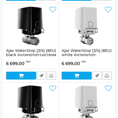
Ajax WaterStop [3/4] (8EU)
Ajax WaterStop [3/4] (8EU)
black Антипотоп-система
white Антипотоп-
система
Артикул:
99-00014503
грн
грн
6 699,00
6 699,00
Артикул:
99-00014504