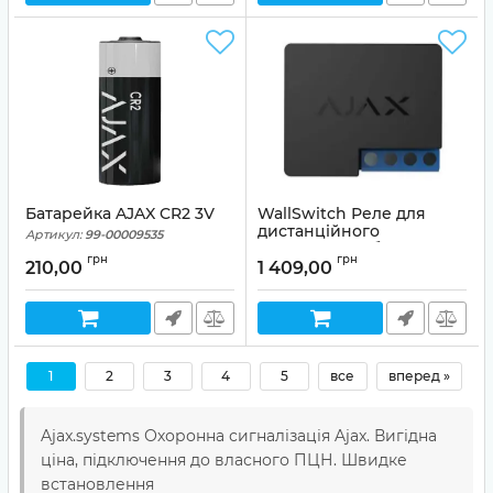
Батарейка AJAX CR2 3V
WallSwitch Реле для
дистанційного
Артикул:
99-00009535
керування побутовими
грн
грн
приладами
210,00
1 409,00
Артикул:
99-00000103
1
2
3
4
5
все
вперед »
Ajax.systems Охоронна сигналізація Ajax. Вигідна
ціна, підключення до власного ПЦН. Швидке
встановлення