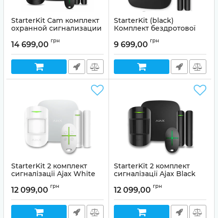
StarterKit Cam комплект
StarterKit (black)
охранной сигнализации
Комплект бездротової
Ajax Black
сигналізації Ajax
грн
грн
14 699,00
9 699,00
Артикул:
99-00005255
StarterKit 2 комплект
StarterKit 2 комплект
сигналізації Ajax White
сигналізації Ajax Black
грн
грн
12 099,00
12 099,00