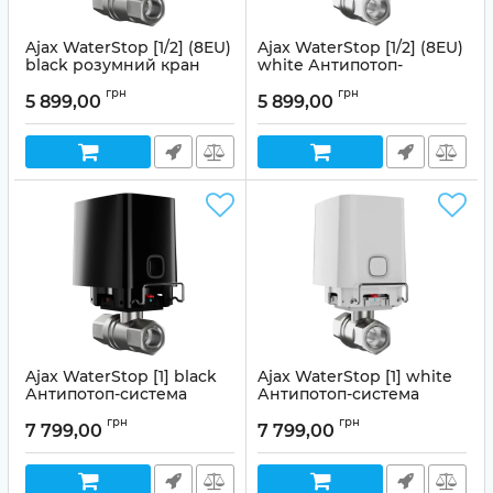
Ajax WaterStop [1/2] (8EU)
Ajax WaterStop [1/2] (8EU)
black розумний кран
white Антипотоп-
Антипотоп-система
система
грн
грн
5 899,00
5 899,00
Артикул:
99-00014971
Артикул:
99-00014502
Ajax WaterStop [1] black
Ajax WaterStop [1] white
Антипотоп-система
Антипотоп-система
Артикул:
99-00014771
Артикул:
99-00014770
грн
грн
7 799,00
7 799,00