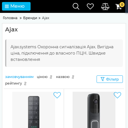
0
Меню
Головна
Бренди
Ajax
Ajax
Ajax.systems Охоронна сигналізація Ajax. Вигідна
ціна, підключення до власного ПЦН. Швидке
встановлення
замовчуванням
ціною
назвою
Фільтр
рейтингу