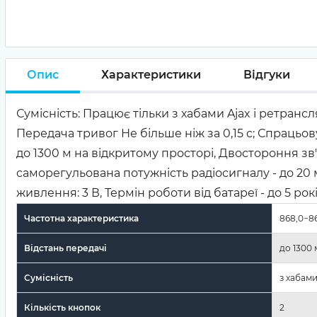
Опис
Характеристики
Відгуки
Сумісність: Працює тільки з хабами Ajax і ретрансл
Передача тривог Не більше ніж за 0,15 с; Спрацьов
до 1300 м на відкритому просторі, Двостороння зв'я
саморегульована потужність радіосигналу - до 20
живлення: 3 В, Термін роботи від батареї - до 5 рокі
Частотна характеристика
868,0−86
Відстань передачі
до 1300 
Сумісність
з хабами
Кількість кнопок
2