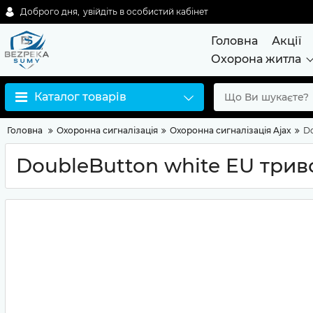
Доброго дня,
увійдіть в особистий кабінет
Головна
Акції
Охорона житла
Каталог товарів
Головна
Охоронна сигналізація
Охоронна сигналізація Ajax
Do
DoubleButton white EU трив