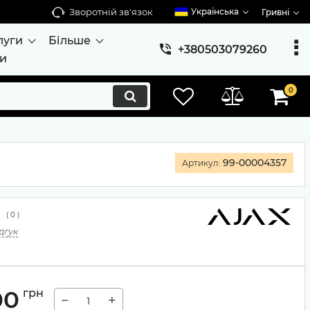
Зворотній зв'язок
Українська
Гривні
луги
Більше
+380503079260
ти
0
99-00004357
Артикул:
(
0
)
дгук
00
грн
−
+