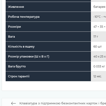
Живлення
батарея 
Робоча температура
-10°C - 
Розміри
47 × 35 ×
Вага
17 г
Кількість в ящику
60 шт
Розмір упаковки (Ш х В х Г)
40 x 25 
Вага брутто
0.033 кг
Строк гарантії
12 міс.
Клавіатура з підтримкою безконтактних карток і бре