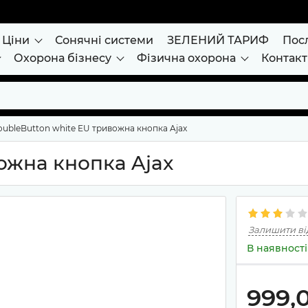
Ціни
Сонячні системи
ЗЕЛЕНИЙ ТАРИФ
Пос
Охорона бізнесу
Фізична охорона
Контак
ubleButton white EU тривожна кнопка Ajax
ожна кнопка Ajax
Залишити ві
В наявності
999,