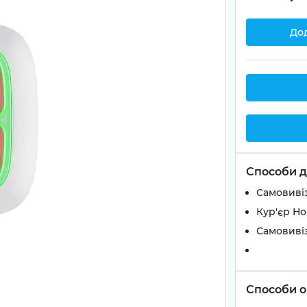
До
Способи д
Самовивіз
Кур'єр Н
Самовивіз
Способи о