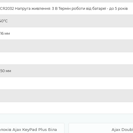
CR2032 Напруга живлення: 3 В Термін роботи від батареї - до 5 років
+40°C
 16 мм
x 50 мм
локів Ajax KeyPad Plus Біла
Ajax Doub