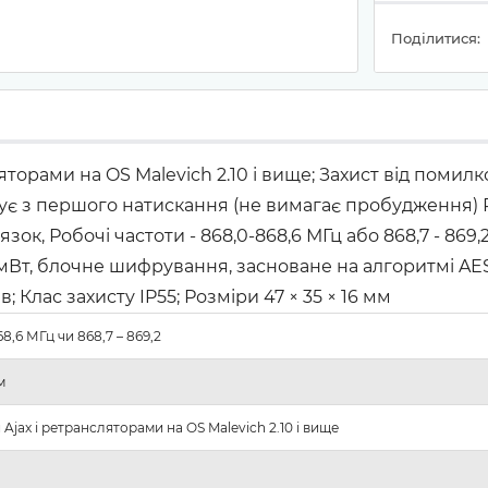
Поділитися:
яторами на OS Malevich 2.10 і вище; Захист від помилк
ує з першого натискання (не вимагає пробудження) Рад
зок, Робочі частоти - 868,0-868,6 МГц або 868,7 - 869
 мВт, блочне шифрування, засноване на алгоритмі AES
в; Клас захисту IP55; Розміри 47 × 35 × 16 мм
8,6 МГц чи 868,7 – 869,2
м
 Ajax і ретрансляторами на OS Malevich 2.10 і вище