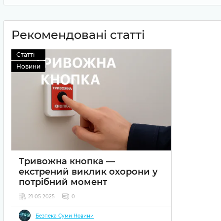
Рекомендовані статті
Статті
Новини
Тривожна кнопка —
екстрений виклик охорони у
потрібний момент
21 05 2025
0
Тривожна кнопка
— це швидкий спосіб
Безпека Суми Новини
викликати охорону у разі небезпеки. Надійне