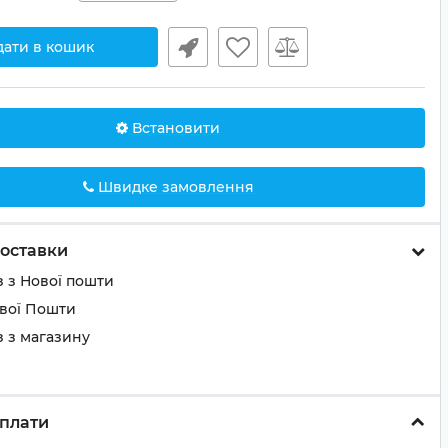
дати в кошик
Встановити
Швидке замовлення
оставки
 з Нової пошти
ової Пошти
 з магазину
плати