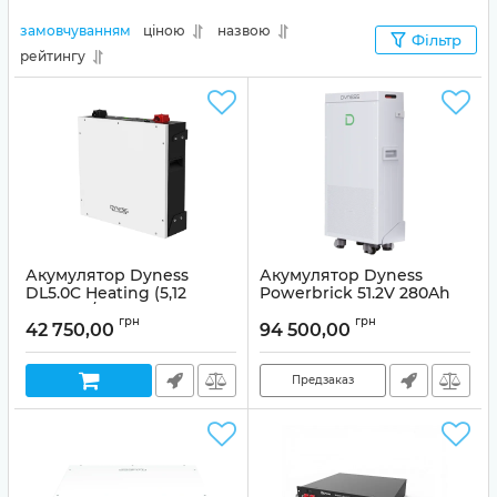
ефективність та надійність енергетичних систем.
замовчуванням
ціною
назвою
Фільтр
рейтингу
Акумулятор Dyness
Акумулятор Dyness
DL5.0C Heating (5,12
Powerbrick 51.2V 280Ah
кВт·год / 51,2 В)
14.4kWh LiFePO4
грн
грн
42 750,00
94 500,00
Предзаказ