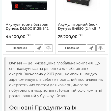
Акумуляторна батарея
Акумуляторний блок
Dyness DL5.0C 51.2В 5.12
Dyness B4850 (2,4 кВт *
кВт·год 100А
год/48 В)
грн
грн
44 100,00
25 200,00
Артикул:
00000020402
Артикул:
00000016740
Предзаказ
Предзаказ
Dyness
— це інноваційна глобальна компанія, що
спеціалізується на рішеннях для зберігання
енергії. Заснована у 2017 році, компанія швидко
зарекомендувала себе як провідний постачальник
енергетичних систем для комерційного та
побутового використання. Головний офіс компанії
розташований у Сучжоу, Китай.
Основні Продукти та Їх