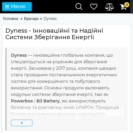
0
Меню
Головна
Бренди
Dyness
Dyness - Інноваційні та Надійні
Системи Зберігання Енергії
Dyness
— інноваційна глобальна компанія, що
спеціалізується на рішеннях для зберігання
енергії. Заснована у 2017 році, компанія швидко
стала провідним постачальником енергетичних
систем для комерційного та побутового
використання. Основні продукти включають
модульні системи зберігання енергії, такі як
Powerbox
і
B3 Battery
, які використовують
безпечну та довговічну хімію LiFePO4. Продукція
Dyness вирізняється високою модульністю,
гнучкістю розширення та сумісністю з багатьма
+
відомими інверторами, що забезпечує