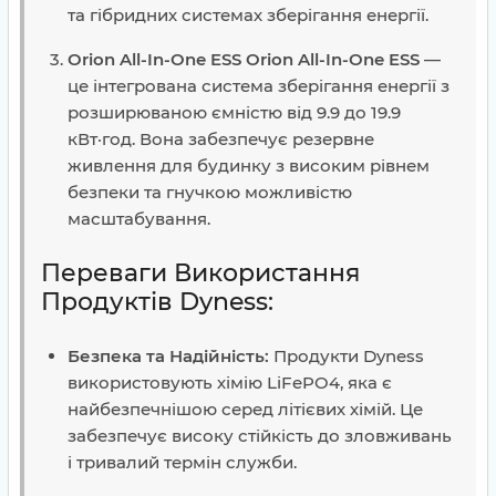
та гібридних системах зберігання енергії.
Orion All-In-One ESS
Orion All-In-One ESS
—
це інтегрована система зберігання енергії з
розширюваною ємністю від 9.9 до 19.9
кВт·год. Вона забезпечує резервне
живлення для будинку з високим рівнем
безпеки та гнучкою можливістю
масштабування.
Переваги Використання
Продуктів Dyness:
Безпека та Надійність:
Продукти Dyness
використовують хімію LiFePO4, яка є
найбезпечнішою серед літієвих хімій. Це
забезпечує високу стійкість до зловживань
і тривалий термін служби.