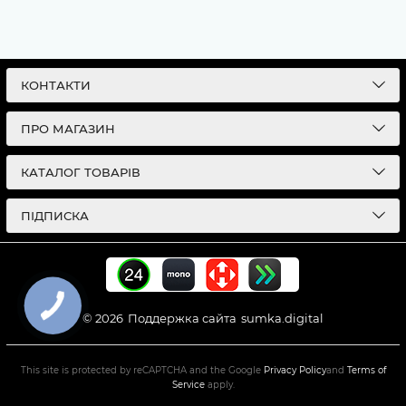
КОНТАКТИ
ПРО МАГАЗИН
КАТАЛОГ ТОВАРІВ
ПІДПИСКА
© 2026
Поддержка сайта
sumka.digital
This site is protected by reCAPTCHA and the Google
Privacy Policy
and
Terms of
Service
apply.