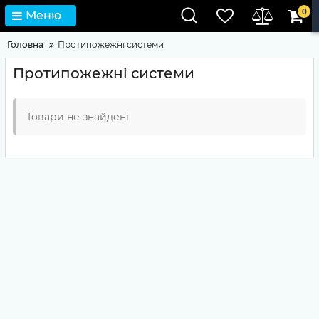
0
Меню
Головна
Протипожежні системи
Протипожежні системи
Товари не знайдені