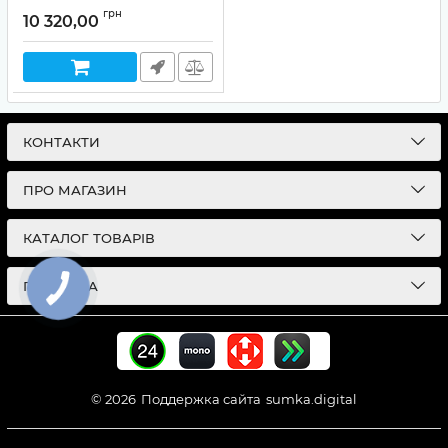
охоронної сигналізації
грн
10 320,00
Артикул:
99-00013507
КОНТАКТИ
ПРО МАГАЗИН
КАТАЛОГ ТОВАРІВ
ПІДПИСКА
© 2026
Поддержка сайта
sumka.digital