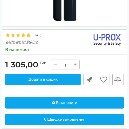
(
141
)
Залишити відгук
В наявності
1 305,00
грн
−
+
Додати в кошик
Встановити
Швидке замовлення