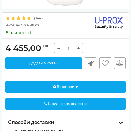
(
144
)
Залишити відгук
В наявності
4 455,00
грн
−
+
Додати в кошик
Встановити
Швидке замовлення
Способи доставки