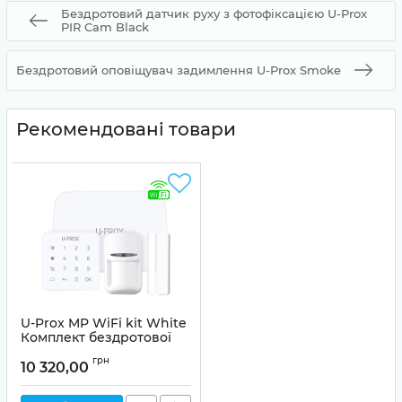
Бездротовий датчик руху з фотофіксацією U-Prox
PIR Cam Black
Бездротовий оповіщувач задимлення U-Prox Smoke
Рекомендовані товари
U-Prox MP WiFi kit White
Комплект бездротової
охоронної сигналізації
грн
10 320,00
Артикул:
99-00013507