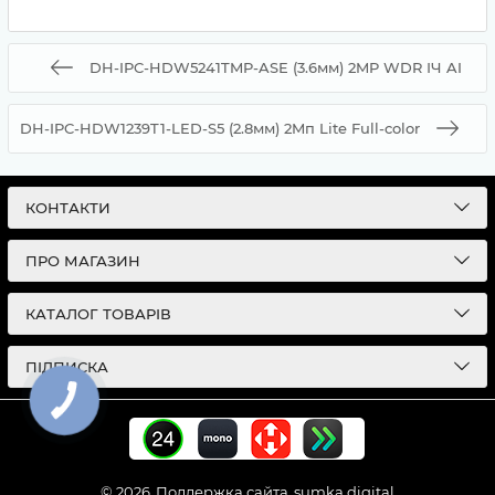
DH-IPC-HDW5241TMP-ASE (3.6мм) 2MP WDR ІЧ AI
DH-IPC-HDW1239T1-LED-S5 (2.8мм) 2Mп Lite Full-color
КОНТАКТИ
ПРО МАГАЗИН
КАТАЛОГ ТОВАРІВ
ПІДПИСКА
© 2026
Поддержка сайта
sumka.digital