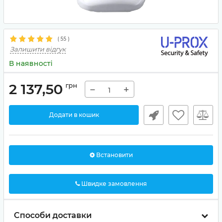
(
55
)
Залишити відгук
В наявності
2 137,50
грн
−
+
Додати в кошик
Встановити
Швидке замовлення
Способи доставки