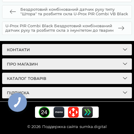
Бездротовий комбінований датчик руху типу
"Штора" та розбиття скла U-Prox PIR Combi VB Black
U-Prox PIR Combi Black Бездротовий комбінований
датчик руху та розбиття скла з імунітетом до тварин
КОНТАКТИ
ПРО МАГАЗИН
КАТАЛОГ ТОВАРІВ
ПІДПИСКА
© 2026
Поддержка сайта
sumka.digital