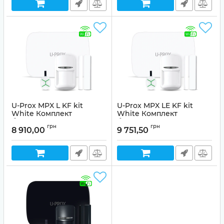
U-Prox MPX L KF kit
U-Prox MPX LE KF kit
White Комплект
White Комплект
бездротової охоронної
бездротової охоронної
грн
грн
сигналізації
сигналізації
8 910,00
9 751,50
Артикул:
99-00017835
Артикул:
99-00017837