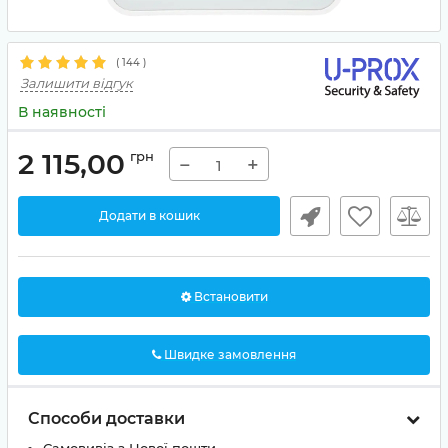
(
144
)
Залишити відгук
В наявності
2 115,00
грн
−
+
Додати в кошик
Встановити
Швидке замовлення
Способи доставки