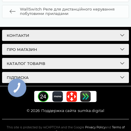
WallSwitch Реле для дистанційного керування
побутовими приладами
КОНТАКТИ
ПРО МАГАЗИН
КАТАЛОГ ТОВАРІВ
ПІДПИСКА
© 2026
Поддержка сайта
sumka.digital
This site is protected by reCAPTCHA and the Google
Privacy Policy
and
Terms of