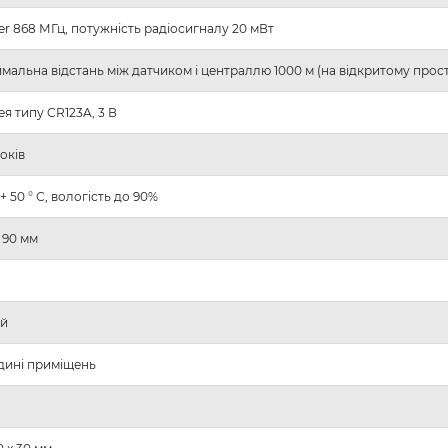
ler 868 МГц, потужність радіосигналу 20 мВт
мальна відстань між датчиком і централлю 1000 м (на відкритому прост
я типу CR123A, 3 В
оків
- + 50 ° С, вологість до 90%
 90 мм
ий
дині приміщень