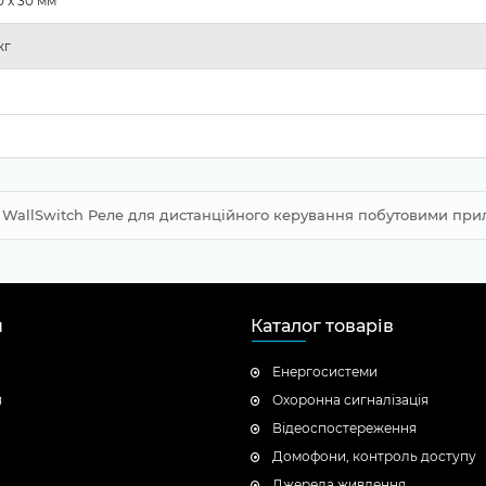
30 x 30 мм
кг
WallSwitch Реле для дистанційного керування побутовими пр
н
Каталог товарів
Енергосистеми
я
Охоронна сигналізація
Відеоспостереження
Домофони, контроль доступу
Джерела живлення