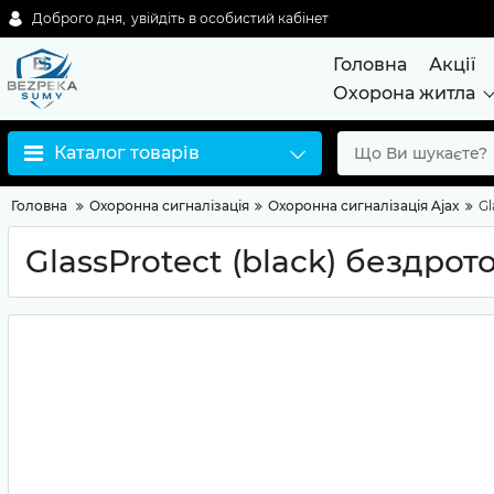
Доброго дня,
увійдіть в особистий кабінет
Головна
Акції
Охорона житла
Каталог товарів
Головна
Охоронна сигналізація
Охоронна сигналізація Ajax
Gl
GlassProtect (black) бездро