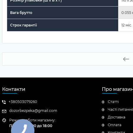
Розмір упаковки (Ш х В х Г)
110 x 
Вага брутто
0.055 
Строк гарантії
12 міс.
Контакти
Про магази
+380503079260
Статті
Часті питанн
dozorbezpeka@gmail.com
Доставка
Режим роботи магазину:
Оплата
ПН - ПТ: с 9:00 до 18:00
Контакти