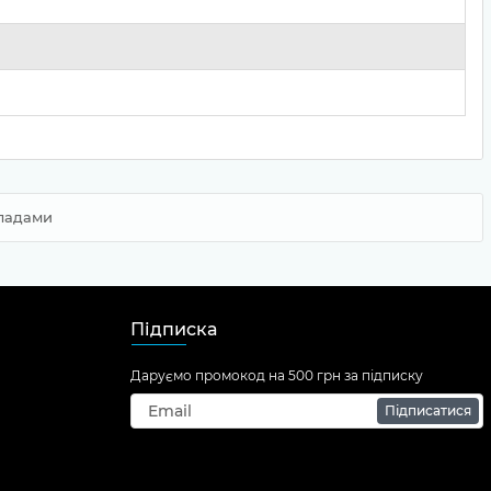
иладами
Підписка
Даруємо промокод на 500 грн за підписку
Підписатися