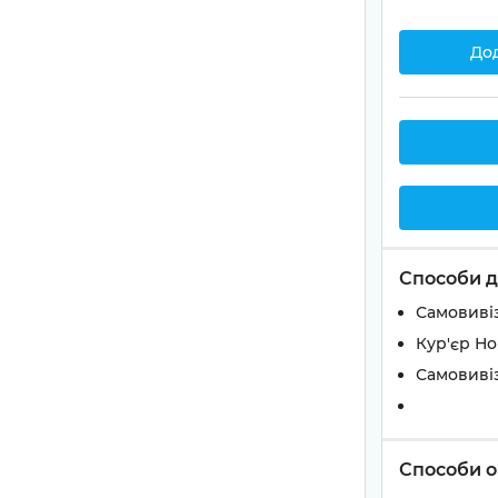
До
Способи д
Самовивіз
Кур'єр Н
Самовивіз
Способи о