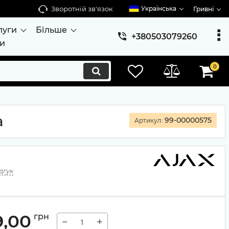
Зворотній зв'язок
Українська
Гривні
луги
Більше
+380503079260
ти
0
а
99-00000575
Артикул:
дгук
9,00
грн
−
+