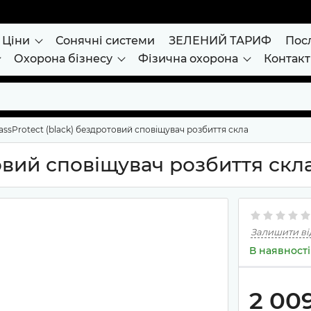
Ціни
Сонячні системи
ЗЕЛЕНИЙ ТАРИФ
Пос
Охорона бізнесу
Фізична охорона
Контак
assProtect (black) бездротовий сповіщувач розбиття скла
товий сповіщувач розбиття скл
Залишити ві
В наявності
2 00