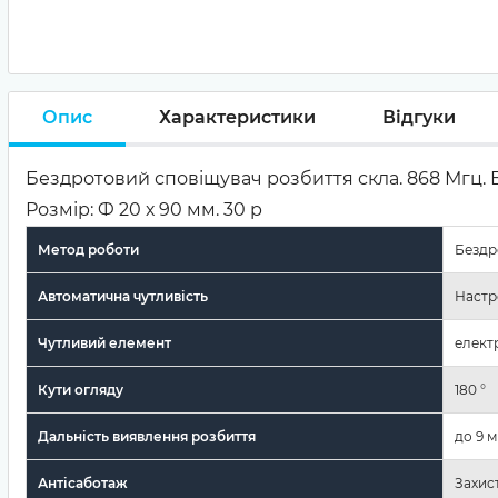
Опис
Характеристики
Відгуки
Бездротовий сповіщувач розбиття скла. 868 Мгц. Від
Розмір: Ф 20 х 90 мм. 30 р
Метод роботи
Бездр
Автоматична чутливість
Настро
Чутливий елемент
елект
Кути огляду
180 °
Дальність виявлення розбиття
до 9 м
Антісаботаж
Захис