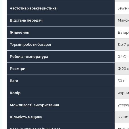
Частотна характеристика
Jewel
Відстань передачі
Макси
Живлення
Батаре
Термін роботи батареї
До 7 р
Робоча температура
0 ° С 
Розміри
Ф 20 х
Вага
30 г
Колір
чорн
Можливості використання
усере
Кількість в ящику
63 шт