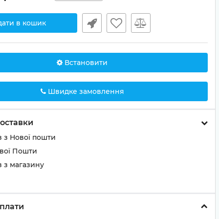
дати в кошик
Встановити
Швидке замовлення
оставки
 з Нової пошти
ової Пошти
 з магазину
плати