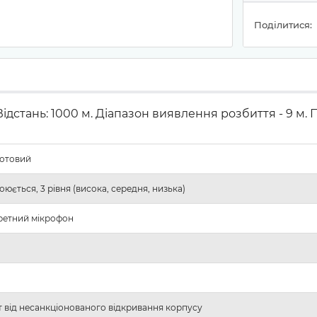
Поділитися:
стань: 1000 м. Діапазон виявлення розбиття - 9 м. По
отовий
юється, 3 рівня (висока, середня, низька)
ретний мікрофон
т від несанкціонованого відкривання корпусу