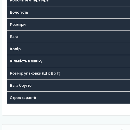
Робоча температура
Вологість
Розміри
Вага
Колір
Кількість в ящику
Розмір упаковки (Ш х В х Г)
Вага брутто
Строк гарантії