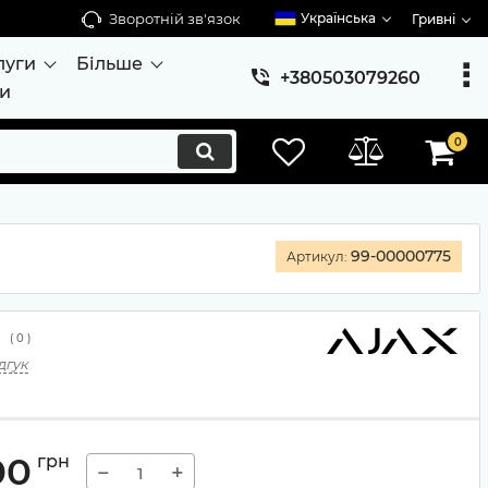
Зворотній зв'язок
Українська
Гривні
луги
Більше
+380503079260
ти
0
99-00000775
Артикул:
(
0
)
дгук
00
грн
−
+