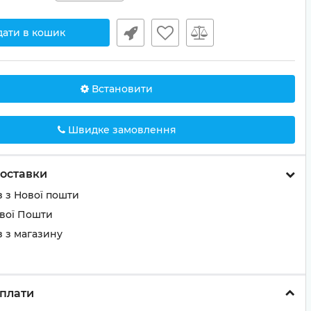
дати в кошик
Встановити
Швидке замовлення
оставки
 з Нової пошти
ової Пошти
 з магазину
плати