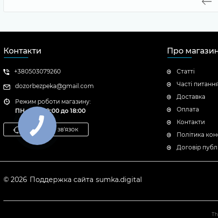
Контакти
Про магази
+380503079260
Статті
Часті питанн
dozorbezpeka@gmail.com
Доставка
Режим роботи магазину:
Оплата
ПН - ПТ: с 9:00 до 18:00
Контакти
Зворотній зв'язок
Політика кон
Договір публ
© 2026
Поддержка сайта
sumka.digital
Th