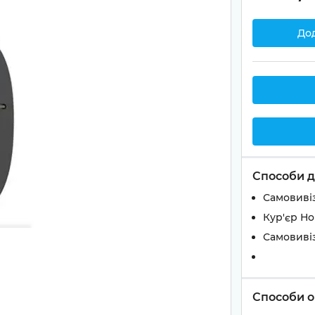
До
Способи д
Самовивіз
Кур'єр Н
Самовивіз
Способи о