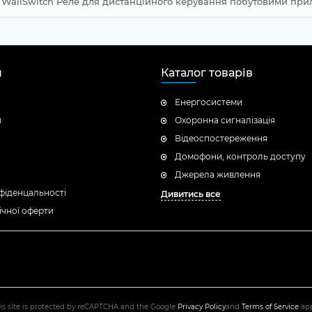
WallSwitch Реле для дистанційного керування побутовими пр
н
Каталог товарів
Енергосистеми
я
Охоронна сигналізація
Відеоспостереження
Домофони, контроль доступу
Джерела живлення
фіденцальності
Дивитись все
ічної оферти
is site is protected by reCAPTCHA and the Google
Privacy Policy
and
Terms of Service
app