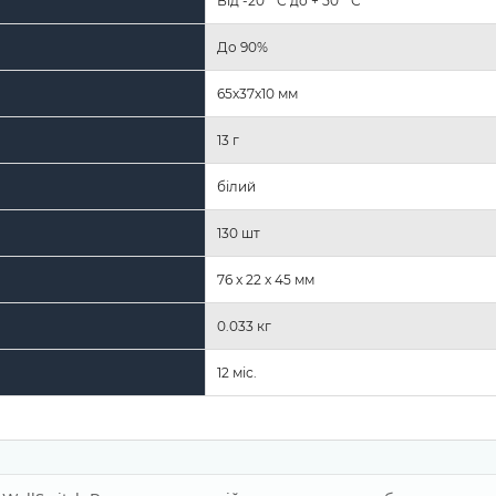
Від -20 ° С до + 50 ° С
До 90%
65х37х10 мм
13 г
білий
130 шт
76 x 22 x 45 мм
0.033 кг
12 міс.