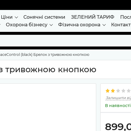
Ціни
Сонячні системи
ЗЕЛЕНИЙ ТАРИФ
Пос
Охорона бізнесу
Фізична охорона
Контак
aceControl (black) Брелок з тривожною кнопкою
к з тривожною кнопкою
Залишити ві
В наявності
899,