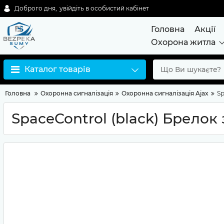
Доброго дня,
увійдіть в особистий кабінет
Головна
Акції
Охорона житла
Каталог товарів
Головна
Охоронна сигналізація
Охоронна сигналізація Ajax
Sp
SpaceControl (black) Брело