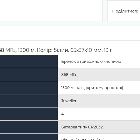
Поділитися:
МГц. 1300 м. Колір: білий. 65х37х10 мм, 13 г
Брелок з тривожною кнопкою
868 МГц
1300 м (на відкритому просторі)
Jeweller
4
Батарея типу CR2032