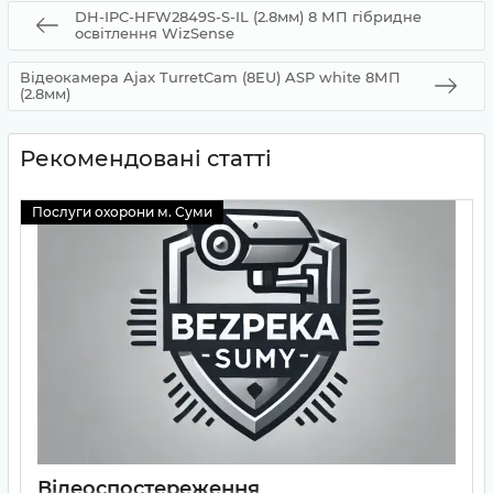
DH-IPC-HFW2849S-S-IL (2.8мм) 8 МП гібридне
освітлення WizSense
Відеокамера Ajax TurretCam (8EU) ASP white 8МП
(2.8мм)
Рекомендовані статті
Послуги охорони м. Суми
Відеоспостереження