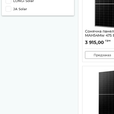
LONGi Solar
JA Solar
Сонячна панел
MAH54Mw 475 
Артикул:
99-100253
грн
3 915,00
Предзаказ