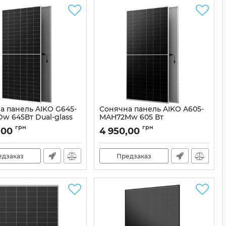
а панель AIKO G645-
Сонячна панель AIKO A605-
w 645Вт Dual-glass
MAH72Mw 605 Вт
l (двостороння)
Артикул:
99-10024620
грн
грн
,00
4 950,00
99-00022891
едзаказ
Предзаказ