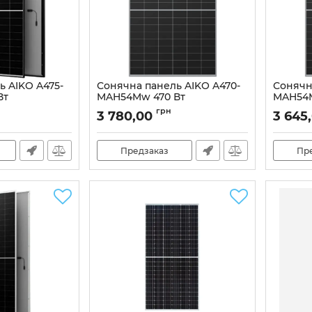
ь AIKO A475-
Сонячна панель AIKO A470-
Сонячн
Вт
MAH54Mw 470 Вт
MAH54
75
Артикул:
99-10025928
Артикул:
грн
3 780,00
3 645
Предзаказ
Пр