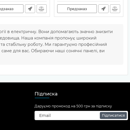
едзаказ
Предзаказ
ргії в електричну. Вони допомагають значно знизити
редовища. Наша компанія пропонує широкий
 та стабільну роботу. Ми гарантуємо професійний
 саме для вас. Обираючи наші сонячні панелі, ви
Підписка
Даруємо промокод на 500 грн за підписку
Підписатися