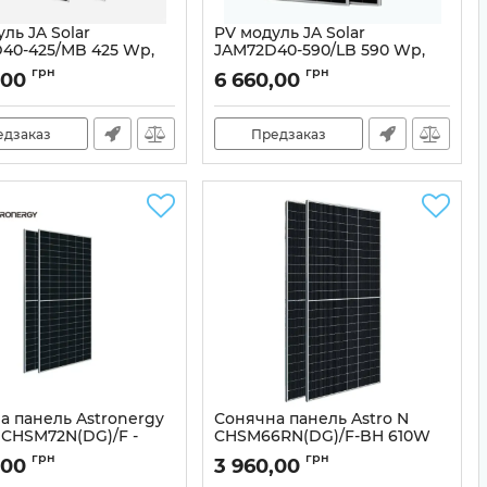
ль JA Solar
PV модуль JA Solar
40-425/MB 425 Wp,
JAM72D40-590/LB 590 Wp,
Bifacial
грн
грн
,00
6 660,00
19374
Артикул:
20271
едзаказ
Предзаказ
а панель Astronergy
Сонячна панель Astro N
 CHSM72N(DG)/F -
CHSM66RN(DG)/F-BH 610W
facial
Bifacial
грн
грн
,00
3 960,00