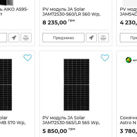
ь AIKO A595-
PV модуль JA Solar
PV моду
т
JAM72S30-560/LR 560 Wp,
JAM54D
Mono
Bifacial
92
грн
8 235,00
4 230
Артикул:
20044
Артикул:
Предзаказ
Пр
olar
PV модуль JA Solar
Сонячн
MB 570 Wp,
JAM72S30-565/LR 565 Wp,
Astro N
Mono
585W Bi
грн
5 850,00
3 780
Артикул:
19360