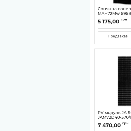
Сонячна панел
MAH72Mw 595В
Артикул:
99-000228
грн
5 175,00
Предзаказ
PV модуль JA S
JAM72D40-570/
Bifacial
грн
7 470,00
Артикул:
18546