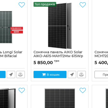
Топ продажів
 Longi Solar
Сонячна панель АІКО Solar
Сонячн
 Bifacial
AIKO-A615-MAH72Mw 615Wp
MCH72D
N-type АВС Monofacial
Bifacia
грн
5 850,00
5 400
Артикул:
В кошик
Пр