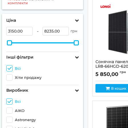
Ціна
-
грн
Інші фільтри
Сонячна панель
LR8-66HGD-620M
Всі
(двостороння)
грн
5 850,00
Хіти продажу
В кошик
Виробник
Всі
AIKO
Astronergy