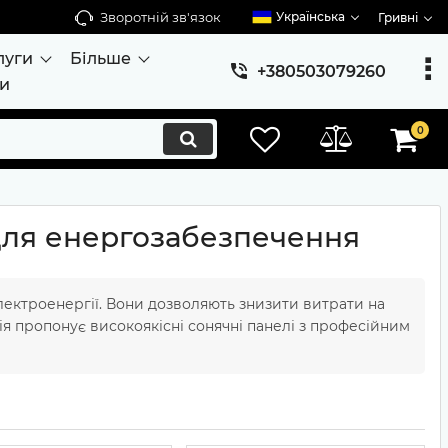
Зворотній зв'язок
Українська
Гривні
луги
Більше
+380503079260
ти
0
для енергозабезпечення
лектроенергії. Вони дозволяють знизити витрати на
я пропонує високоякісні сонячні панелі з професійним