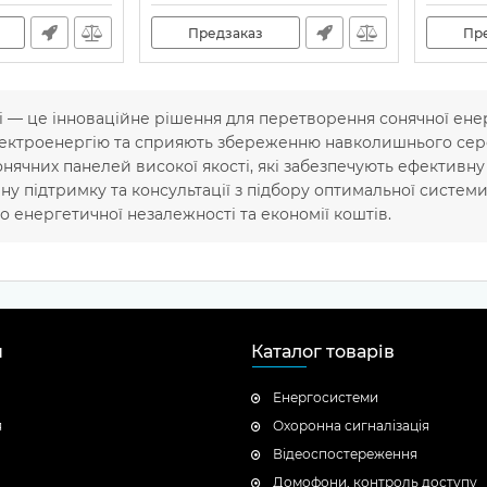
Предзаказ
Пр
і — це інноваційне рішення для перетворення сонячної ене
лектроенергію та сприяють збереженню навколишнього се
нячних панелей високої якості, які забезпечують ефективну
чну підтримку та консультації з підбору оптимальної системи
о енергетичної незалежності та економії коштів.
н
Каталог товарів
Енергосистеми
я
Охоронна сигналізація
Відеоспостереження
Домофони, контроль доступу