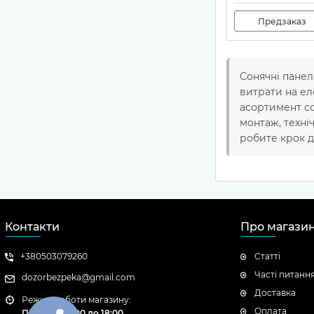
Предзаказ
Сонячні панел
витрати на е
асортимент со
монтаж, техні
робите крок д
Контакти
Про магази
+380503079260
Статті
Часті питанн
dozorbezpeka@gmail.com
Доставка
Режим роботи магазину:
Оплата
ПН - ПТ: с 9:00 до 18:00