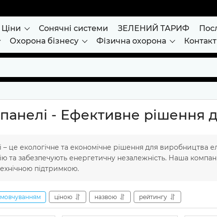
Ціни
Сонячні системи
ЗЕЛЕНИЙ ТАРИФ
Пос
Охорона бізнесу
Фізична охорона
Контак
 панелі - Ефективне рішення 
і – це екологічне та економічне рішення для виробництва е
ю та забезпечують енергетичну незалежність. Наша компані
ехнічною підтримкою.
амовчуванням
ціною
назвою
рейтингу