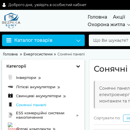
Доброго дня,
увійдіть в особистий кабінет
Головна
Акції
Охорона житла
Каталог товарів
Головна
Енергосистеми
Сонячні панелі
Категорії
Сонячні
Інвертори
Літієві акумулятори
Сонячні панел
електроенергі
Свинцеві акумулятори
монтажем та т
Сонячні панелі
ESS комерційні системи
накопичення
Сортувати по:
з
Готові комплекти