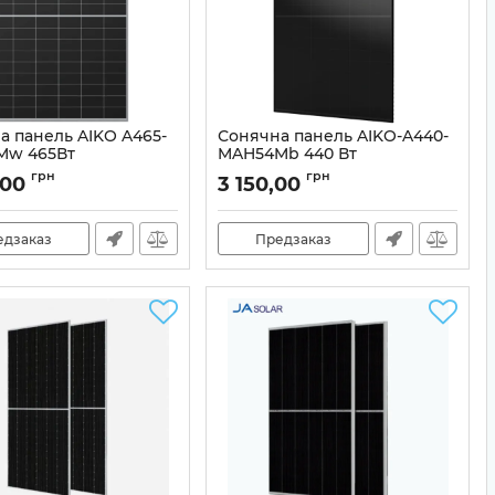
а панель AIKO A465-
Сонячна панель AIKO-A440-
Mw 465Вт
MAH54Mb 440 Вт
99-10024621
Артикул:
99-00024458
грн
грн
,00
3 150,00
едзаказ
Предзаказ